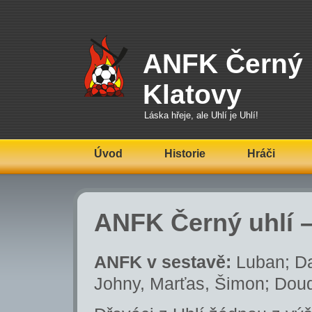
ANFK Černý 
Klatovy
Láska hřeje, ale Uhlí je Uhlí!
Úvod
Historie
Hráči
ANFK Černý uhlí –
ANFK v sestavě:
Luban; Da
Johny, Marťas, Šimon; Doud