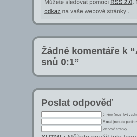
Můžete sledovat pomocí
RSS 2.0
.
odkaz
na vaše webové stránky .
Žádné komentáře k “
snů 0:1”
Poslat odpověď
Jméno (musí být vypln
E-mail (nebude publiko
Webové stránky
XHTML:
Můžete použít tyto tagy