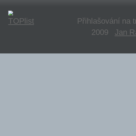
Přihlašování na tré
2009
Jan R